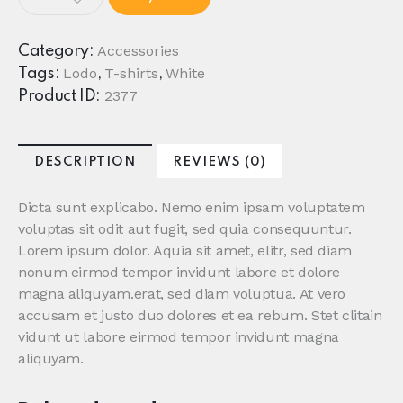
T-
Shirt
With
Accessories
Category:
Logo
Lodo
T-shirts
White
Tags:
,
,
quantity
2377
Product ID:
DESCRIPTION
REVIEWS (0)
Dicta sunt explicabo. Nemo enim ipsam voluptatem
voluptas sit odit aut fugit, sed quia consequuntur.
Lorem ipsum dolor. Aquia sit amet, elitr, sed diam
nonum eirmod tempor invidunt labore et dolore
magna aliquyam.erat, sed diam voluptua. At vero
accusam et justo duo dolores et ea rebum. Stet clitain
vidunt ut labore eirmod tempor invidunt magna
aliquyam.